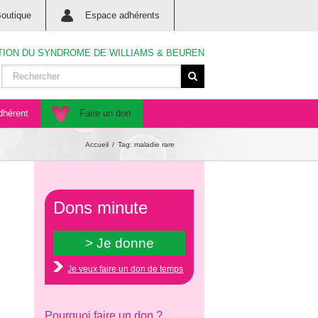
outique
Espace adhérents
TION DU SYNDROME DE WILLIAMS & BEUREN
dhérent
Faire un don
Accueil
Tag: maladie rare
Dons minute
Je veux faire un don de temps
Pourquoi faire un don ?