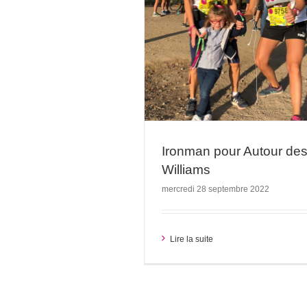
l'associa
n pour Autour des Williams
 familles
Actualités de l'association
Ironman pour Autour de
Williams
mercredi 28 septembre 2022
Lire la suite