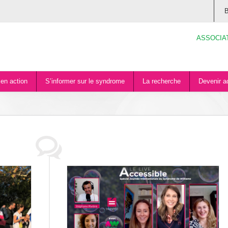
B
ASSOCIA
en action
S’informer sur le syndrome
La recherche
Devenir a
iams et Talentéo
on
Actualités de