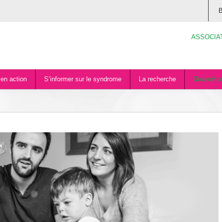
B
ASSOCIA
en action
S’informer sur le syndrome
La recherche
Devenir a