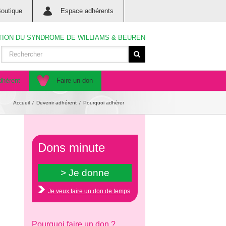
outique
Espace adhérents
TION DU SYNDROME DE WILLIAMS & BEUREN
dhérent
Faire un don
Accueil
Devenir adhérent
Pourquoi adhérer
Dons minute
Je veux faire un don de temps
Pourquoi faire un don ?