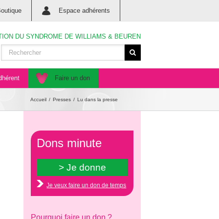
outique
Espace adhérents
TION DU SYNDROME DE WILLIAMS & BEUREN
dhérent
Faire un don
Accueil
Presses
Lu dans la presse
Dons minute
Je veux faire un don de temps
Pourquoi faire un don ?