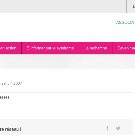
B
ASSOCIA
en action
S’informer sur le syndrome
La recherche
Devenir a
 29 juin 2007
esses
tre réseau !