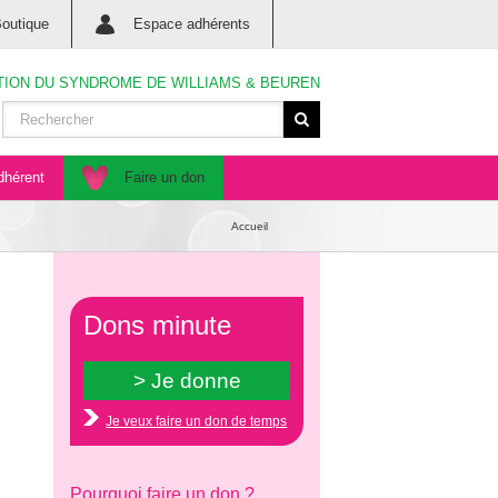
outique
Espace adhérents
TION DU SYNDROME DE WILLIAMS & BEUREN
dhérent
Faire un don
Accueil
Dons minute
Je veux faire un don de temps
Pourquoi faire un don ?