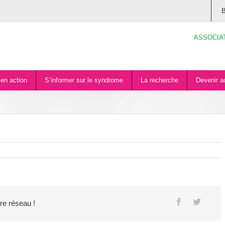
B
ASSOCIA
en action
S’informer sur le syndrome
La recherche
Devenir a
tre réseau !