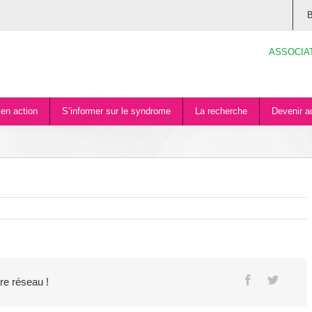
B
ASSOCIA
en action
S’informer sur le syndrome
La recherche
Devenir a
tre réseau !