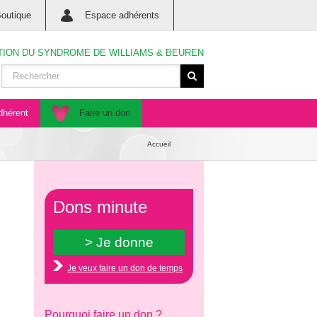
outique
Espace adhérents
TION DU SYNDROME DE WILLIAMS & BEUREN
dhérent
Faire un don
Accueil
Dons minute
Je veux faire un don de temps
Pourquoi faire un don ?