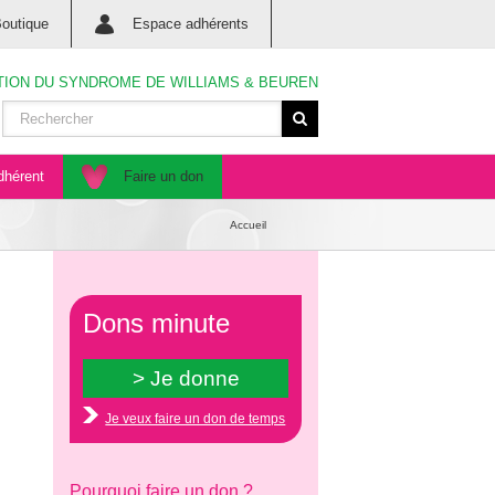
outique
Espace adhérents
TION DU SYNDROME DE WILLIAMS & BEUREN
dhérent
Faire un don
Accueil
Dons minute
Je veux faire un don de temps
Pourquoi faire un don ?