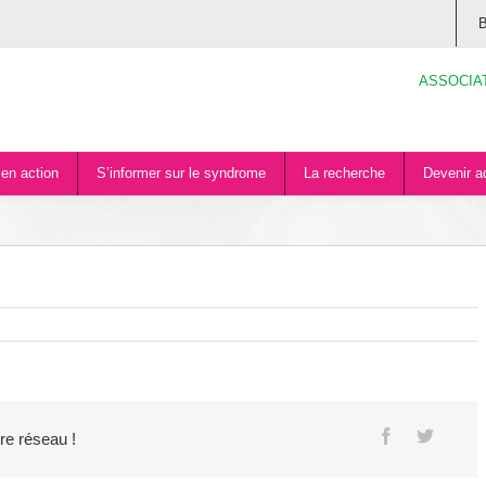
B
ASSOCIA
en action
S’informer sur le syndrome
La recherche
Devenir a
tre réseau !