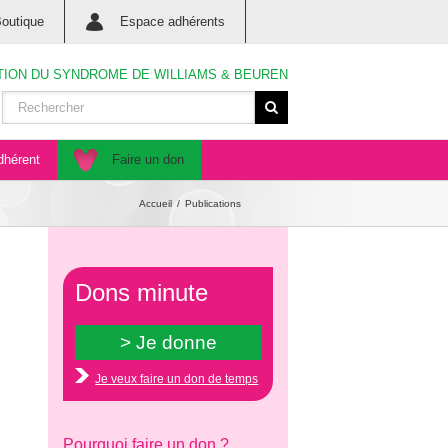
outique
Espace adhérents
TION DU SYNDROME DE WILLIAMS & BEUREN
dhérent
Faire un don
Accueil
Publications
Dons minute
Je veux faire un don de temps
Pourquoi faire un don ?