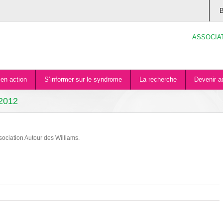
B
ASSOCIA
en action
S’informer sur le syndrome
La recherche
Devenir a
 2012
sociation Autour des Williams.