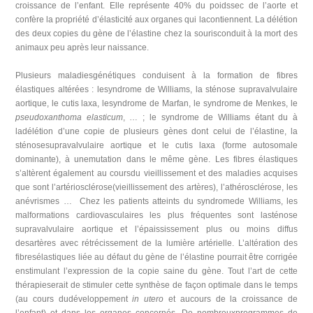
croissance de l’enfant. Elle représente 40% du poidssec de l’aorte et
confère la propriété d’élasticité aux organes qui lacontiennent. La délétion
des deux copies du gène de l’élastine chez la sourisconduit à la mort des
animaux peu après leur naissance.
Plusieurs maladiesgénétiques conduisent à la formation de fibres
élastiques altérées : lesyndrome de Williams, la sténose supravalvulaire
aortique, le cutis laxa, lesyndrome de Marfan, le syndrome de Menkes, le
pseudoxanthoma elasticum
, … ; le syndrome de Williams étant du à
ladélétion d’une copie de plusieurs gènes dont celui de l’élastine, la
sténosesupravalvulaire aortique et le cutis laxa (forme autosomale
dominante), à unemutation dans le même gène. Les fibres élastiques
s’altèrent également au coursdu vieillissement et des maladies acquises
que sont l’artériosclérose(vieillissement des artères), l’athérosclérose, les
anévrismes …
Chez les patients atteints du syndromede Williams, les
malformations cardiovasculaires les plus fréquentes sont lasténose
supravalvulaire aortique et l’épaississement plus ou moins diffus
desartères avec rétrécissement de la lumière artérielle. L’altération des
fibresélastiques liée au défaut du gène de l’élastine pourrait être corrigée
enstimulant l’expression de la copie saine du gène. Tout l’art de cette
thérapieserait de stimuler cette synthèse de façon optimale dans le temps
(au cours dudéveloppement
in utero
et aucours de la croissance de