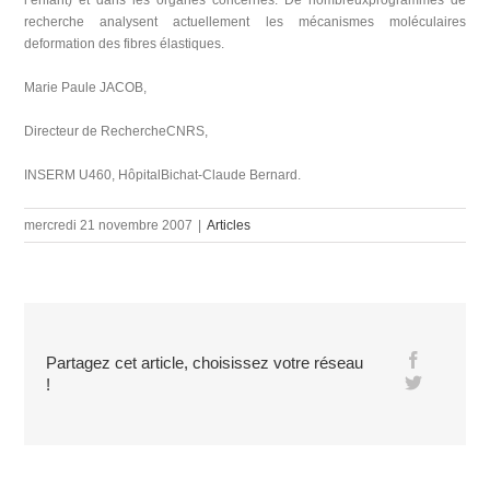
l’enfant) et dans les organes concernés. De nombreuxprogrammes de
recherche analysent actuellement les mécanismes moléculaires
deformation des fibres élastiques.
Marie Paule JACOB,
Directeur de RechercheCNRS,
INSERM U460, HôpitalBichat-Claude Bernard.
mercredi 21 novembre 2007
|
Articles
Partagez cet article, choisissez votre réseau
!