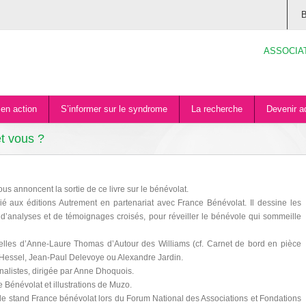
B
ASSOCIA
en action
S’informer sur le syndrome
La recherche
Devenir a
et vous ?
us annoncent la sortie de ce livre sur le bénévolat.
é aux éditions Autrement en partenariat avec France Bénévolat. Il dessine les
 d’analyses et de témoignages croisés, pour réveiller le bénévole qui sommeille
elles d’Anne-Laure Thomas d’Autour des Williams (cf. Carnet de bord en pièce
 Hessel, Jean-Paul Delevoye ou Alexandre Jardin.
nalistes, dirigée par Anne Dhoquois.
 Bénévolat et illustrations de Muzo.
 le stand France bénévolat lors du Forum National des Associations et Fondations