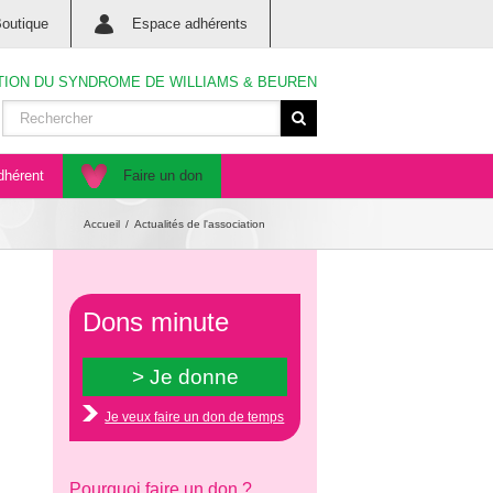
outique
Espace adhérents
TION DU SYNDROME DE WILLIAMS & BEUREN
dhérent
Faire un don
Accueil
Actualités de l'association
Dons minute
Je veux faire un don de temps
Pourquoi faire un don ?