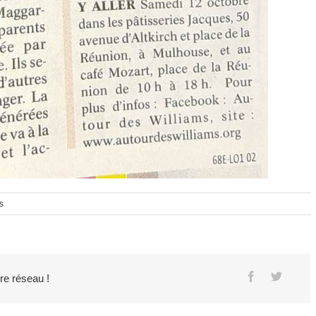
s
tre réseau !