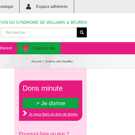
outique
Espace adhérents
TION DU SYNDROME DE WILLIAMS & BEUREN
dhérent
Faire un don
Accueil
Actions des familles
Dons minute
Je veux faire un don de temps
Pourquoi faire un don ?