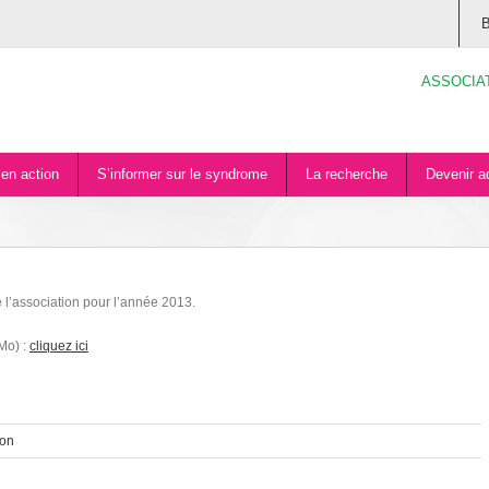
B
ASSOCIA
en action
S’informer sur le syndrome
La recherche
Devenir a
e l’association pour l’année 2013.
 Mo) :
cliquez ici
ion