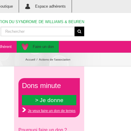
outique
Espace adhérents
TION DU SYNDROME DE WILLIAMS & BEUREN
dhérent
Faire un don
Accueil
Actions de l'association
Dons minute
Je veux faire un don de temps
Pourquoi faire un don ?